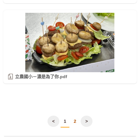
立農國小－濃是為了你.pdf
<
1
2
>