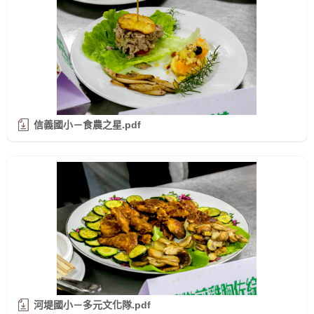
信義國小－食農之星.pdf
河堤國小－多元文化隊.pdf