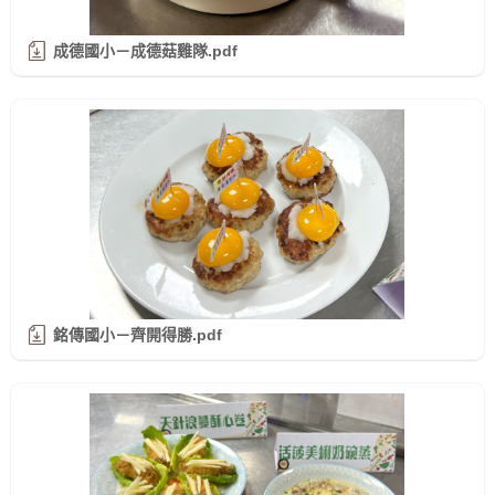
成德國小－成德菇雞隊.pdf
銘傳國小－齊開得勝.pdf