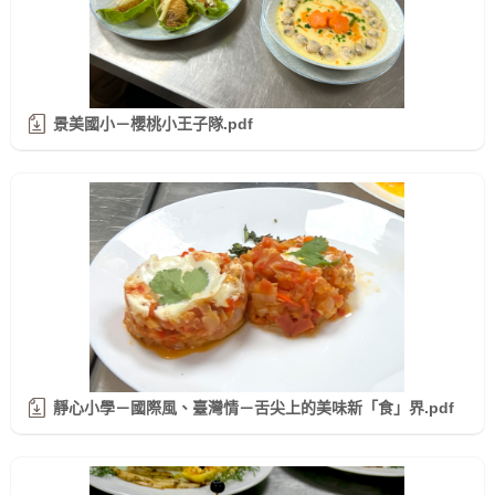
景美國小－櫻桃小王子隊.pdf
靜心小學－國際風、臺灣情－舌尖上的美味新「食」界.pdf