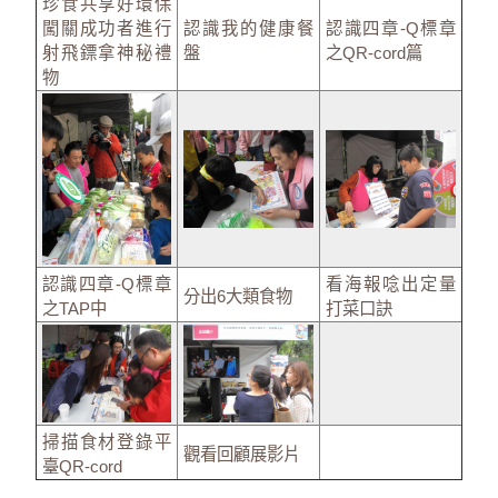
珍食共享好環保
闖關成功者進行
認識我的健康餐
認識四章-Q標章
射飛鏢拿神秘禮
盤
之QR-cord篇
物
認識四章-Q標章
看海報唸出定量
分出6大類食物
之TAP中
打菜口訣
掃描食材登錄平
觀看回顧展影片
臺QR-cord