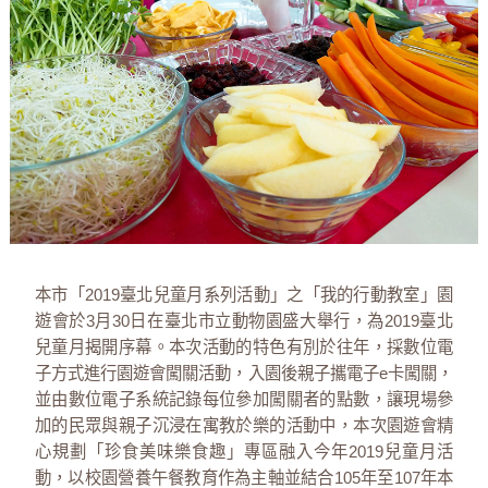
本市「2019臺北兒童月系列活動」之「我的行動教室」園
遊會於3月30日在臺北市立動物園盛大舉行，為2019臺北
兒童月揭開序幕。本次活動的特色有別於往年，採數位電
子方式進行園遊會闖關活動，入園後親子攜電子e卡闖關，
並由數位電子系統記錄每位參加闖關者的點數，讓現場參
加的民眾與親子沉浸在寓教於樂的活動中，本次園遊會精
心規劃「珍食美味樂食趣」專區融入今年2019兒童月活
動，以校園營養午餐教育作為主軸並結合105年至107年本