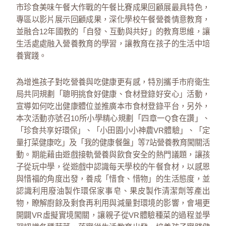
市珍食美味午餐大作戰的午餐比賽成果回顧展最具特色，
專區以影片展示回顧成果，深化學校午餐營養情意教育，
並融合12年國教的「自發、互動與共好」的教育思維，讓
生活處處融入營養教育的學習，讓教育在孩子的生活中培
養實踐。
為增進孩子對吃營養與吃健康更有感，特別攜手市府衛生
局共同規劃「聰明挑食好健康、食材登錄好安心」活動，
宣導如何吃出健康體位並推廣本市食材登錄平台，另外，
本次活動亦號召10所小學精心規劃「四章一Q食在讚」、
「珍食共享好環保」、「小田園小小神農VR體驗」、「定
量打菜健康吃」及「我的健康餐盤」等7站營養教育闖關活
動。期能藉由遊戲接軌營養與飲食安全的熱門議題，讓孩
子從玩中學，從遊戲中認識每天學校的午餐食材，以感恩
與惜福的角度出發，養成「惜食、惜物」的生活態度，並
認識利用廢油製作環保家事皂、果皮製作清潔劑等產出
物，瞭解廚餘及剩食再利用與減量對環境的影響，會場更
開闢VR虛擬實境闖關，讓親子從VR體驗種菜的過程並學