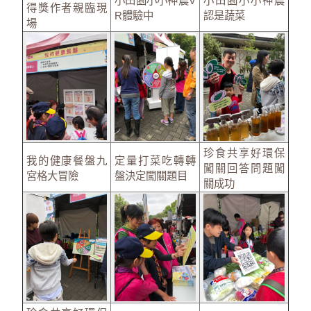
小田園小小神農V
小田園小小神農
得獎作者親臨現
R體驗中
認是蔬菜
場
珍食共享好環保
我的健康餐盤九
定量打菜吃轉轉
闖關回答問題闖
宮格大冒險
盤決定闖關題目
關成功