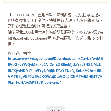
「HELLO TAIPEI 臺北市單一陳情系統」提供民眾透過AP
P登錄陳情及派工案件，快速進行處理、結案回復即時、
案件處理過程透明，可接受民眾監督。
除了臺北1999市民當家熱線的話務服務外，多了APP及We
b(https://hello.gov.taipei)管道提供服務，歡迎市民多多利
用。
簡介影片mp4:
https://www-ws.gov.taipei/Download.ashx?u=LzAwMS
9VcGxvYWQvMzcxL2NrZmlsZS9mMjUzYzc3NS1jMzU
0LTQwNDMtYmVlYy1jMjljNTYzYTUzNjEubXA0&n=SE
VMTE8gVEFJUEVJKOWujOaVtOeJiClfMTA4MHBfTVA
0Lm1wNA%3d%3d&icon=.mp4
BACK