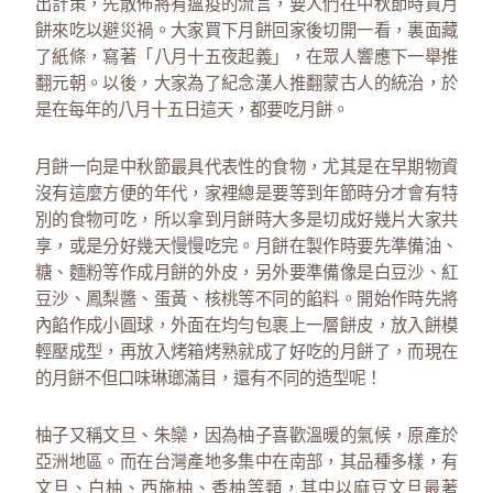
出計策，先散佈將有瘟疫的流言，要人們在中秋節時買月
餅來吃以避災禍。大家買下月餅回家後切開一看，裏面藏
了紙條，寫著「八月十五夜起義」，在眾人響應下一舉推
翻元朝。以後，大家為了紀念漢人推翻蒙古人的統治，於
是在每年的八月十五日這天，都要吃月餅。
月餅一向是中秋節最具代表性的食物，尤其是在早期物資
沒有這麼方便的年代，家裡總是要等到年節時分才會有特
別的食物可吃，所以拿到月餅時大多是切成好幾片大家共
享，或是分好幾天慢慢吃完。月餅在製作時要先準備油、
糖、麵粉等作成月餅的外皮，另外要準備像是白豆沙、紅
豆沙、鳳梨醬、蛋黃、核桃等不同的餡料。開始作時先將
內餡作成小圓球，外面在均勻包裹上一層餅皮，放入餅模
輕壓成型，再放入烤箱烤熟就成了好吃的月餅了，而現在
的月餅不但口味琳瑯滿目，還有不同的造型呢！
柚子又稱文旦、朱欒，因為柚子喜歡溫暖的氣候，原產於
亞洲地區。而在台灣產地多集中在南部，其品種多樣，有
文旦、白柚、西施柚、香柚等類，其中以麻豆文旦最著