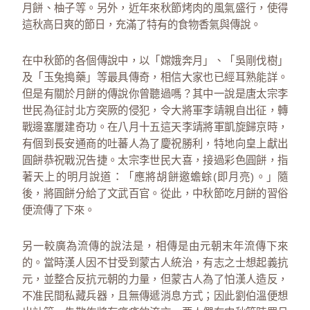
月餅、柚子等。另外，近年來秋節烤肉的風氣盛行，使得
這秋高日爽的節日，充滿了特有的食物香氣與傳說。
在中秋節的各個傳說中，以「嫦娥奔月」、「吳剛伐樹」
及「玉兔搗藥」等最具傳奇，相信大家也已經耳熟能詳。
但是有關於月餅的傳說你曾聽過嗎？其中一說是唐太宗李
世民為征討北方突厥的侵犯，令大將軍李靖親自出征，轉
戰邊塞屢建奇功。在八月十五這天李靖將軍凱旋歸京時，
有個到長安通商的吐蕃人為了慶祝勝利，特地向皇上獻出
圓餅恭祝戰況告捷。太宗李世民大喜，接過彩色圓餅，指
著天上的明月說道：「應將胡餅邀蟾蜍(即月亮)。」隨
後，將圓餅分給了文武百官。從此，中秋節吃月餅的習俗
便流傳了下來。
另一較廣為流傳的說法是，相傳是由元朝末年流傳下來
的。當時漢人因不甘受到蒙古人統治，有志之士想起義抗
元，並整合反抗元朝的力量，但蒙古人為了怕漢人造反，
不准民間私藏兵器，且無傳遞消息方式；因此劉伯溫便想