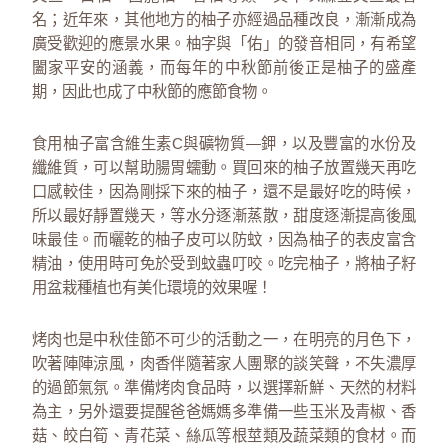
名；近年來，其他地方的柚子亦經過品種改良，漸漸成為
廣受歡迎的應景水果。柚字與「佑」的發音相同，有希望
闔家平安的涵義，而每年的中秋節前後正是柚子的盛產
期，因此也成了中秋節的應節食物。
食用柚子富含維生素C與礦物質—鉀，以及豐富的水份及
纖維質，可以幫助腸胃蠕動。買回來的柚子放置幾天再吃
口感較佳，因為剛採下來的柚子，還不是最好吃的時候，
所以最好靜置幾天，等水分逐漸蒸散，甜度逐漸提高後風
味最佳。而曬乾的柚子皮可以防蚊，因為柚子的表皮富含
精油，使用時可免於受到蚊蟲叮咬。吃完柚子，將柚子籽
用盆栽種植也有美化環境的效果喔！
烤肉也是中秋佳節不可少的活動之一，在明亮的月色下，
吹著陣陣涼風，肉香伴隨著家人團聚的談笑聲，不失濃厚
的過節氣氛。準備烤肉食品時，以選擇新鮮、天然的材料
為主，另外還要提醒爸爸媽媽多準備一些玉米及青椒、香
菇、皎白筍、青花菜、絲瓜等根莖類及蔬菜類的食材。而