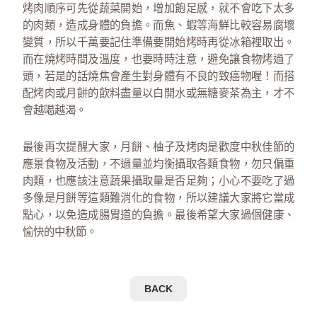
烤肉順序可先從蔬菜開始，增加飽足感，就不會吃下太多
的肉類，造成身體的負擔。而魚、蝦等海鮮比較容易腐壞
變質，所以千萬要記住準備要開始烤時再從冰箱裡取出。
而在燒烤時間及溫度，也要時時注意，避免讓食物烤過了
頭，若是的話燒焦會產生對身體有不良的致癌物喔！而搭
配烤肉或月餅的飲料盡量以白開水或無糖麥茶為主，才不
會越喝越渴。
最後再次提醒大家，月餅、柚子及烤肉是歡度中秋佳節的
應景食物及活動，不過量並均衡攝取各類食物，勿只偏重
肉類，也應該注意蔬果攝取量是否足夠；小心不要吃了過
多像是月餅等這類難消化的食物，所以建議大家將它當成
點心，以免造成腸胃道的負擔。最後希望大家過個健康、
愉快的中秋節。
BACK