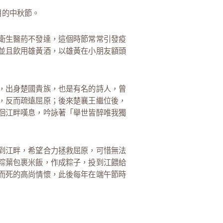
月的中秋節。
衛生醫葯不發達，這個時節常常引發疫
並且飲用雄黃酒，以雄黃在小朋友額頭
，出身楚國貴族，也是有名的詩人，曾
，反而疏遠屈原；後來楚襄王繼位後，
徊江畔嘆息，吟詠著「舉世皆醉唯我獨
到江畔，希望合力拯救屈原，可惜無法
粽葉包裹米飯，作成粽子，投到江餵給
而死的高尚情懷，此後每年在端午節時