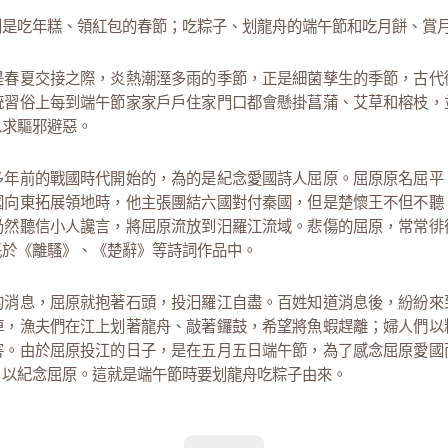
別是吃年糕、領紅包的春節；吃粽子、划龍舟的端午節和吃月餅、賞
是春夏交接之際，炎熱潮溼多雨的季節，正是細菌孳生的季節，古代
統習俗上每到端午節家家戶戶住家門口都會懸掛菖蒲、艾草和榕枝，
以求驅邪避惡。
多年前的戰國時代開始的，為的是紀念愛國詩人屈原。屈原原名屈平
國向東拓展領地時，他主張團結六國對付秦國，但是楚懷王不但不聽
仍然聽信小人讒言，將屈原流放到汨羅江流域。悲傷的屈原，常常徘
託於《離騷》、《楚辭》等詩詞作品中。
的消息，屈原就抱著石頭，投汨羅江自盡。百姓知道消息後，紛紛來
掉，漁夫們在江上划著龍舟、敲著鑼鼓，希望將魚蝦趕離；婦人們以
害。由於屈原投江的日子，是在五月五日端午節，為了感念屈原愛國
，以紀念屈原。這就是端午節時要划龍舟吃粽子由來。