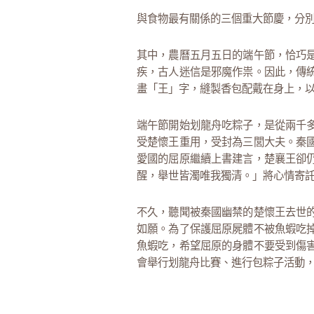
與食物最有關係的三個重大節慶，分
其中，農曆五月五日的端午節，恰巧
疾，古人迷信是邪魔作祟。因此，傳
畫「王」字，縫製香包配戴在身上，
端午節開始划龍舟吃粽子，是從兩千
受楚懷王重用，受封為三閭大夫。秦
愛國的屈原繼續上書建言，楚襄王卻
醒，舉世皆濁唯我獨清。」將心情寄
不久，聽聞被秦國幽禁的楚懷王去世
如願。為了保護屈原屍體不被魚蝦吃
魚蝦吃，希望屈原的身體不要受到傷
會舉行划龍舟比賽、進行包粽子活動