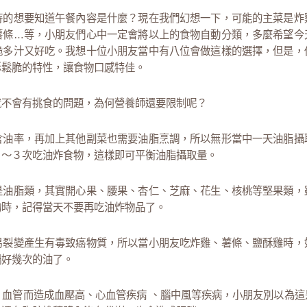
待的想要知道午餐內容是什麼？現在我們幻想一下，可能的主菜是炸
薯條…等，小朋友們心中一定會將以上的食物自動分類，多麼希望今
脆多汁又好吃。我想十位小朋友當中有八位會做這樣的選擇，但是，
酥鬆脆的特性，讓食物口感特佳。
就不會有挑食的問題，為何營養師還要限制呢？
含油率，再加上其他副菜也需要油脂烹調，所以無形當中一天油脂攝
２～３次吃油炸食物，這樣即可平衡油脂攝取量。
是油脂類，其實開心果、腰果、杏仁、芝麻、花生、核桃等堅果類，
物時，記得當天不要再吃油炸物品了。
易裂變產生有毒致癌物質，所以當小朋友吃炸雞、薯條、鹽酥雞時，
鍋好幾次的油了。
、血管而造成血壓高、心血管疾病 、腦中風等疾病，小朋友別以為這